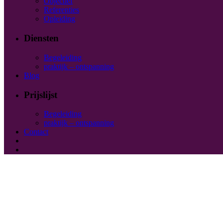
Objectief
Referenties
Opleiding
Diensten
Begeleiding
praktijk – ontspanning
Blog
Prijslijst
Begeleiding
praktijk – ontspanning
Contact