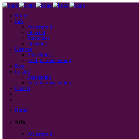
Home
Info
Achtergrond
Objectief
Referenties
Opleiding
Diensten
Begeleiding
praktijk – ontspanning
Blog
Prijslijst
Begeleiding
praktijk – ontspanning
Contact
Home
Info
Achtergrond